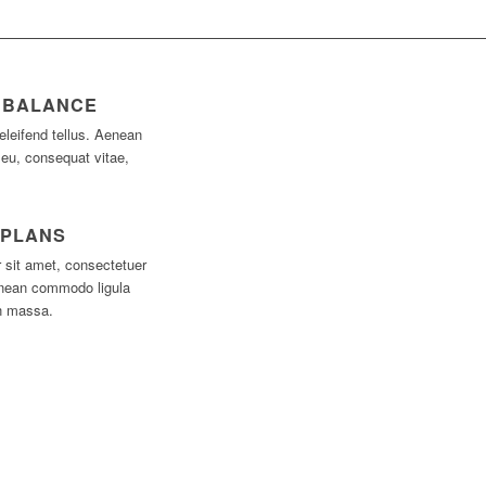
 BALANCE
eleifend tellus. Aenean
or eu, consequat vitae,
 PLANS
 sit amet, consectetuer
Aenean commodo ligula
n massa.