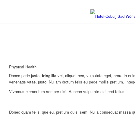
Physical
Health
Donec pede justo,
fringilla
vel, aliquet nec, vulputate eget, arcu. In eni
venenatis vitae, justo. Nullam dictum felis eu pede mollis pretium. Integ
Vivamus elementum semper nisi. Aenean vulputate eleifend tellus.
Donec quam felis, que eu, pretium quis, sem. Nulla consequat massa q