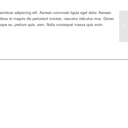
ectetuer adipiscing elit. Aenean commodo ligula eget dolor. Aenean
bus et magnis dis parturient montes, nascetur ridiculus mus. Donec
tesque eu, pretium quis, sem. Nulla consequat massa quis enim.
Nu