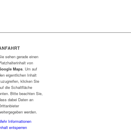
ANFAHRT
Sie sehen gerade einen
Platzhalterinhalt von
Google Maps
. Um auf
den eigentlichen Inhalt
zuzugreifen, klicken Sie
auf die Schaltfläche
unten. Bitte beachten Sie,
dass dabei Daten an
Drittanbieter
weitergegeben werden.
Mehr Informationen
Inhalt entsperren