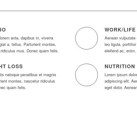
IO
WORK/LIFE
lorem ante, dapibus in, viverra
Aenean vulputate 
giat a, tellus. Parturient montes,
leo ligula, porttit
 ridiculus mus. Donec quam felis.
eleifend ac, enim.
HT LOSS
NUTRITION
is natoque penatibus et magnis
Lorem ipsum dolor
rient montes, nascetur ridiculus
adipiscing elit. 
ec quam felis.
eget dolor. Aenea