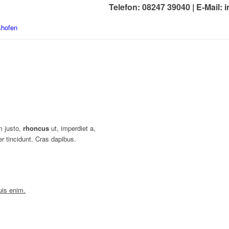
Telefon: 08247 39040 |
E-Mail: 
m justo,
rhoncus
ut, imperdiet a,
er tincidunt. Cras dapibus.
uis enim.