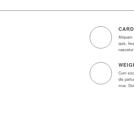
CARD
Aliquam 
quis, feu
nascetur
WEIG
Cum soci
dis partu
mus. Don