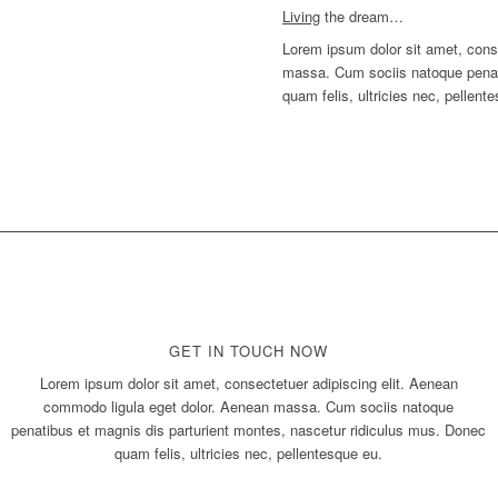
Living
the dream…
Lorem ipsum dolor sit amet, cons
massa. Cum sociis natoque penati
quam felis, ultricies nec, pellen
GET IN TOUCH NOW
Lorem ipsum dolor sit amet, consectetuer adipiscing elit. Aenean
commodo ligula eget dolor. Aenean massa. Cum sociis natoque
penatibus et magnis dis parturient montes, nascetur ridiculus mus. Donec
quam felis, ultricies nec, pellentesque eu.