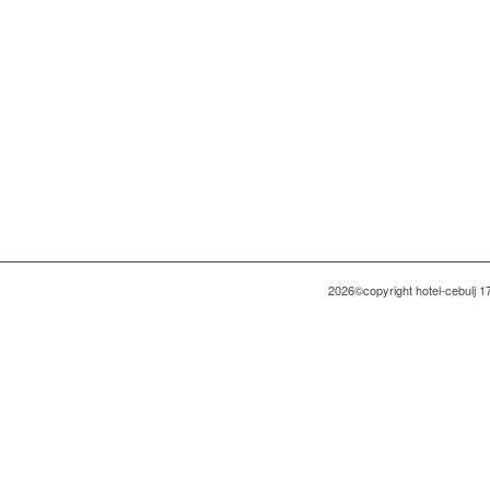
2026©copyright hotel-cebulj 1