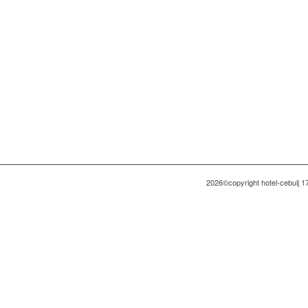
2026©copyright hotel-cebulj 1