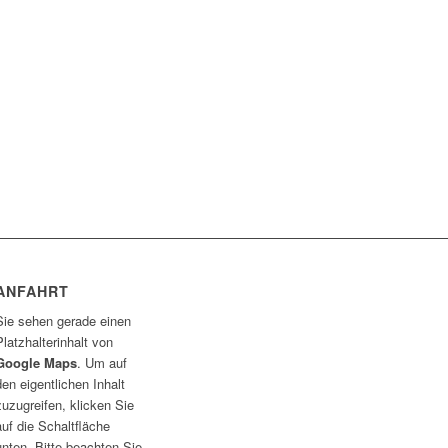
ANFAHRT
Sie sehen gerade einen
Platzhalterinhalt von
Google Maps
. Um auf
den eigentlichen Inhalt
zuzugreifen, klicken Sie
auf die Schaltfläche
unten. Bitte beachten Sie,